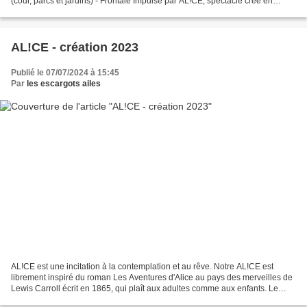
(cour, parcs et jardins) - Frontale Impulsé par AL!CE, spectacle créé en
décembre 2023 au Cirque Jules Verne, Pôle...
AL!CE - création 2023
Publié le 07/07/2024 à 15:45
Par
les escargots ailes
AL!CE est une incitation à la contemplation et au rêve. Notre AL!CE est
librement inspiré du roman Les Aventures d'Alice au pays des merveilles de
Lewis Carroll écrit en 1865, qui plaît aux adultes comme aux enfants. Le
roman a fêté ses 158 ans. L’imaginaire...