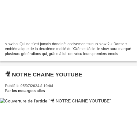
slow bal Qui ne s’est jamais dandiné lascivement sur un slow ? « Danse »
emblématique de la deuxième moitié du XXème siècle, le slow aura marqué
plusieurs générations qui, grâce à lui, ont vécu leurs premiers émois
amoureux. Nous proposons de relancer...
🎥 NOTRE CHAINE YOUTUBE
Publié le 05/07/2024 à 19:04
Par
les escargots ailes