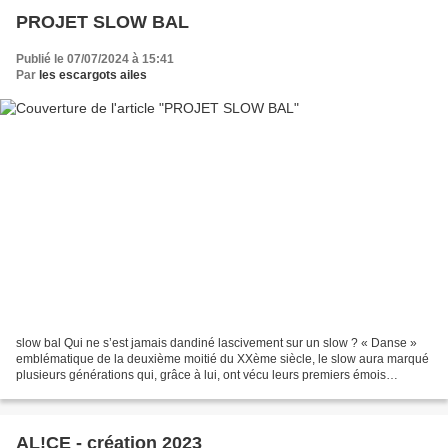
PROJET SLOW BAL
Publié le 07/07/2024 à 15:41
Par
les escargots ailes
slow bal Qui ne s’est jamais dandiné lascivement sur un slow ? « Danse »
emblématique de la deuxième moitié du XXème siècle, le slow aura marqué
plusieurs générations qui, grâce à lui, ont vécu leurs premiers émois
amoureux. Nous proposons de relancer...
AL!CE - création 2023