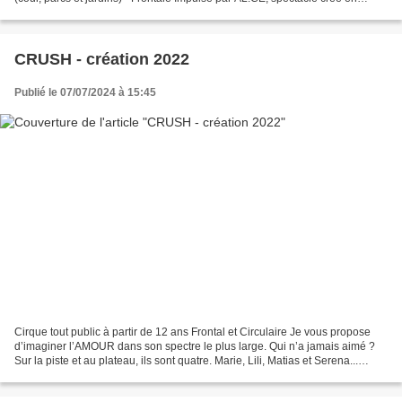
décembre 2023 au Cirque Jules Verne, Pôle...
CRUSH - création 2022
Publié le 07/07/2024 à 15:45
Cirque tout public à partir de 12 ans Frontal et Circulaire Je vous propose
d’imaginer l’AMOUR dans son spectre le plus large. Qui n’a jamais aimé ?
Sur la piste et au plateau, ils sont quatre. Marie, Lili, Matias et Serena...
Chacun à la recherche de...