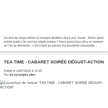
Un duo de cirque aérien et musique Beatbox dès 6 ans. Durée : 45min (dont
entrée public) Où vont les objets perdus ? Nous avons tous vécu ce moment
où l’on se demande : « Où a bien pu passer ma deuxième chaussette
préférée ? » Chaque jour, nous perdons...
TEA TIME - CABARET SOIRÉE DÉGUST-ACTION
Publié le 14/07/2025 à 13:45
Par
les escargots ailes