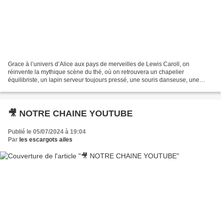
Grace à l’univers d’Alice aux pays de merveilles de Lewis Caroll, on
réinvente la mythique scène du thé, où on retrouvera un chapelier
équilibriste, un lapin serveur toujours pressé, une souris danseuse, une
Drag Queen de Cœur et bien-sûr Alice et tant...
🎥 NOTRE CHAINE YOUTUBE
Publié le 05/07/2024 à 19:04
Par
les escargots ailes