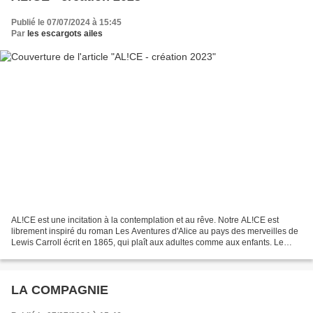
Publié le 07/07/2024 à 15:45
Par
les escargots ailes
AL!CE est une incitation à la contemplation et au rêve. Notre AL!CE est
librement inspiré du roman Les Aventures d'Alice au pays des merveilles de
Lewis Carroll écrit en 1865, qui plaît aux adultes comme aux enfants. Le
roman a fêté ses 158 ans. L’imaginaire...
LA COMPAGNIE